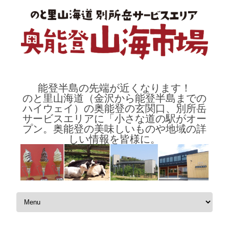
能登半島の先端が近くなります！
のと里山海道（金沢から能登半島までの
ハイウェイ）の奥能登の玄関口、別所岳
サービスエリアに「小さな道の駅がオー
プン。奥能登の美味しいものや地域の詳
しい情報を皆様に。
コンテンツへスキップ