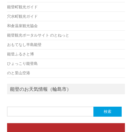
能登町観光ガイド
穴水町観光ガイド
和倉温泉観光協会
能登観光ポータルサイト のとねっと
おもてなし半島能登
能登ふるさと博
ひょっこり能登島
のと里山空港
能登のお天気情報（輪島市）
検
索: