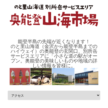
能登半島の先端が近くなります！
のと里山海道（金沢から能登半島までの
ハイウェイ）の奥能登の玄関口、別所岳
サービスエリアに「小さな道の駅がオー
プン。奥能登の美味しいものや地域の詳
しい情報を皆様に。
コンテンツへスキップ