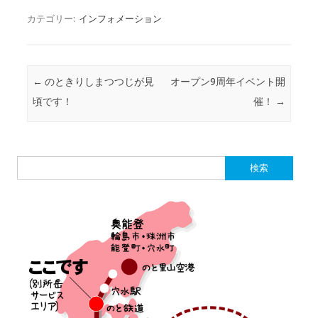
カテゴリー:
インフォメーション
投稿ナビゲーション
←
のときりしまつつじが見
オープン9周年イベント開
頃です！
催！
→
検
索: