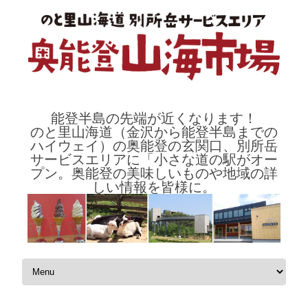
能登半島の先端が近くなります！
のと里山海道（金沢から能登半島までの
ハイウェイ）の奥能登の玄関口、別所岳
サービスエリアに「小さな道の駅がオー
プン。奥能登の美味しいものや地域の詳
しい情報を皆様に。
コンテンツへスキップ